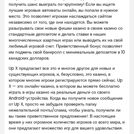
получить шанс выиграть по-крупному! Если вы ищете
лучшие игровые автоматы онлайн, вы попали в нужное
место. Это позволяет игрокам наслаждаться сайтом
независимо от того, где они находятся. Вы можете
разыгрывать свои новые фишки казино в своем казино со
стандартным депозитом и делать ставки в наших
многочисленных азартных играх или выводить их на свой
любимый игровой счет. Приветственный бонус позволяет
им поджечь свой банкролл с минимальным депозитом в 10
канадских долларов.
Up X предлагает все это и многое другое для новых и
существующих игроков, и, безусловно, это казино, в
котором многие игроки регистрируются прямо сейчас. Up
X — это онлайн-казино, в котором вы можете бесплатно
играть в игры казино на реальные деньги со своего
Android-устройства. Когда вы получите новое сообщение
от Up X, просто не забудьте проверить папку
нежелательной почты/спама, чтобы узнать, получили ли
вы также приветственное предложение!. В настоящее
время у них огромное количество игроков со всего мира, и
они предлагают множество игр для вашего удовольствия.