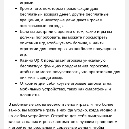
играми.
Кроме того, некоторые промо-акции дают
бесплатный возврат денег, другие бесплатные
вращения, а некоторые даже дают игрокам
эксклюзивные награды.
Если вы застряли с идеями о том, какие игры вы
должны попробовать, вы можете просмотреть
описания игр, чтобы узнать больше, и найти
стратегии для некоторых из наиболее популярных
игр.
Казино Up X предлагает игрокам уникальную
бесплатную функцию предсказания гороскопа,
чтобы они могли почувствовать, что приготовила для
них жизнь среди звезд.
Откройте для себя крутые игровые автоматы на
мобильных устройствах, таких как смартфоны и
планшеты.
В мобильные слоты весело и легко играть, и, что более
важно, вы можете играть в них где угодно, когда угодно и
на любом устройстве. Откройте для себя выигрышные
качества наших игровых автоматов с лучшим вращением
и играйте на реальные и серьезные деньги, чтобы