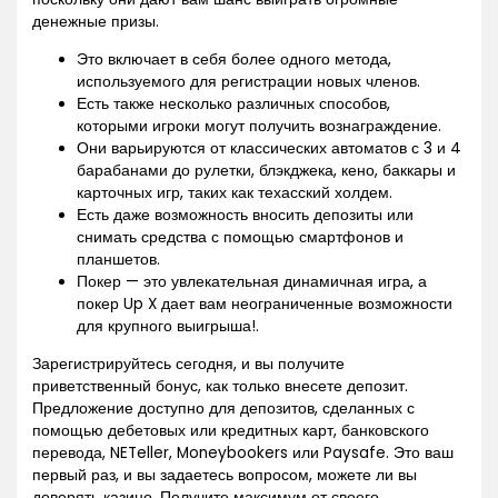
денежные призы.
Это включает в себя более одного метода,
используемого для регистрации новых членов.
Есть также несколько различных способов,
которыми игроки могут получить вознаграждение.
Они варьируются от классических автоматов с 3 и 4
барабанами до рулетки, блэкджека, кено, баккары и
карточных игр, таких как техасский холдем.
Есть даже возможность вносить депозиты или
снимать средства с помощью смартфонов и
планшетов.
Покер — это увлекательная динамичная игра, а
покер Up X дает вам неограниченные возможности
для крупного выигрыша!.
Зарегистрируйтесь сегодня, и вы получите
приветственный бонус, как только внесете депозит.
Предложение доступно для депозитов, сделанных с
помощью дебетовых или кредитных карт, банковского
перевода, NETeller, Moneybookers или Paysafe. Это ваш
первый раз, и вы задаетесь вопросом, можете ли вы
доверять казино. Получите максимум от своего