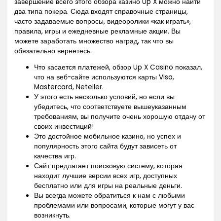
завершение всего этого обзора казино Up X можно найти
два типа покера. Сюда входят справочные страницы,
часто задаваемые вопросы, видеоролики «как играть»,
правила, игры и ежедневные рекламные акции. Вы
можете заработать множество наград, так что вы
обязательно вернетесь.
Что касается платежей, обзор Up X Casino показал,
что на веб-сайте используются карты Visa,
Mastercard, Neteller.
У этого есть несколько условий, но если вы
убедитесь, что соответствуете вышеуказанным
требованиям, вы получите очень хорошую отдачу от
своих инвестиций!
Это достойное мобильное казино, но успех и
популярность этого сайта будут зависеть от
качества игр.
Сайт предлагает поисковую систему, которая
находит лучшие версии всех игр, доступных
бесплатно или для игры на реальные деньги.
Вы всегда можете обратиться к нам с любыми
проблемами или вопросами, которые могут у вас
возникнуть.