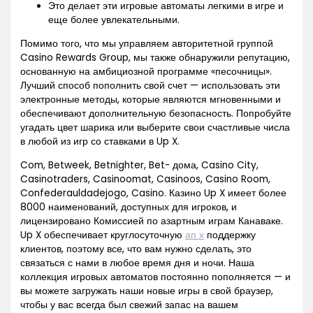
Это делает эти игровые автоматы легкими в игре и
еще более увлекательными.
Помимо того, что мы управляем авторитетной группой
Casino Rewards Group, мы также обнаружили репутацию,
основанную на амбициозной программе «песочницы».
Лучший способ пополнить свой счет — использовать эти
электронные методы, которые являются мгновенными и
обеспечивают дополнительную безопасность. Попробуйте
угадать цвет шарика или выберите свои счастливые числа
в любой из игр со ставками в Up X.
Com, Betweek, Betnighter, Bet- дома, Casino City,
Casinotraders, Casinoomat, Casinoos, Casino Room,
Confederauldadejogo, Casino. Казино Up X имеет более
8000 наименований, доступных для игроков, и
лицензировано Комиссией по азартным играм Канаваке.
Up X обеспечивает круглосуточную
ап х
поддержку
клиентов, поэтому все, что вам нужно сделать, это
связаться с нами в любое время дня и ночи. Наша
коллекция игровых автоматов постоянно пополняется — и
вы можете загружать наши новые игры в свой браузер,
чтобы у вас всегда был свежий запас на вашем