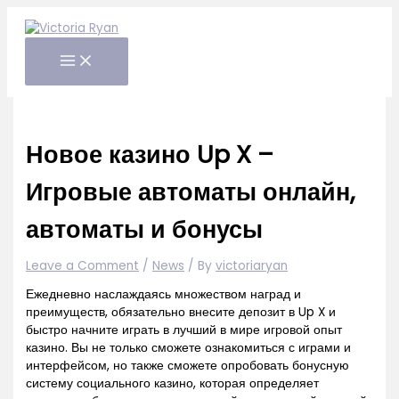
Skip
to
content
Новое казино Up X –
Игровые автоматы онлайн,
автоматы и бонусы
Leave a Comment
/
News
/ By
victoriaryan
Ежедневно наслаждаясь множеством наград и
преимуществ, обязательно внесите депозит в Up X и
быстро начните играть в лучший в мире игровой опыт
казино. Вы не только сможете ознакомиться с играми и
интерфейсом, но также сможете опробовать бонусную
систему социального казино, которая определяет