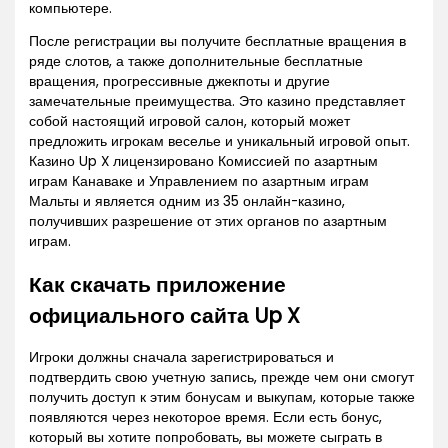
компьютере.
После регистрации вы получите бесплатные вращения в
ряде слотов, а также дополнительные бесплатные
вращения, прогрессивные джекпоты и другие
замечательные преимущества. Это казино представляет
собой настоящий игровой салон, который может
предложить игрокам веселье и уникальный игровой опыт.
Казино Up X лицензировано Комиссией по азартным
играм Канаваке и Управлением по азартным играм
Мальты и является одним из 35 онлайн-казино,
получивших разрешение от этих органов по азартным
играм.
Как скачать приложение
официального сайта Up X
Игроки должны сначала зарегистрироваться и
подтвердить свою учетную запись, прежде чем они смогут
получить доступ к этим бонусам и выкупам, которые также
появляются через некоторое время. Если есть бонус,
который вы хотите попробовать, вы можете сыграть в