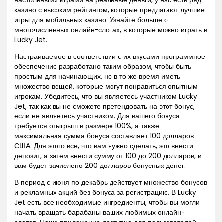
настольными играми на реальные деньги, у нас есть ряд
казино с высоким рейтингом, которые предлагают лучшие
игры для мобильных казино. Узнайте больше о
многочисленных онлайн-слотах, в которые можно играть в
Lucky Jet.
Настраиваемое в соответствии с их вкусами программное
обеспечение разработано таким образом, чтобы быть
простым для начинающих, но в то же время иметь
множество вещей, которые могут понравиться опытным
игрокам. Убедитесь, что вы являетесь участником Lucky
Jet, так как вы не сможете претендовать на этот бонус,
если не являетесь участником. Для вашего бонуса
требуется отыгрыш в размере 100%, а также
максимальная сумма бонуса составляет 100 долларов
США. Для этого все, что вам нужно сделать, это внести
депозит, а затем внести сумму от 100 до 200 долларов, и
вам будет зачислено 200 долларов бонусных денег.
В период с июня по декабрь действует множество бонусов
и рекламных акций без бонуса за регистрацию. В Lucky
Jet есть все необходимые ингредиенты, чтобы вы могли
начать вращать барабаны ваших любимых онлайн-