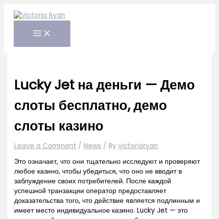
Skip
to
content
Lucky Jet на деньги — Демо
слоты бесплатно, демо
слоты казино
Leave a Comment
/
News
/ By
victoriaryan
Это означает, что они тщательно исследуют и проверяют
любое казино, чтобы убедиться, что оно не вводит в
заблуждение своих потребителей. После каждой
успешной транзакции оператор предоставляет
доказательства того, что действие является подлинным и
имеет место индивидуальное казино. Lucky Jet — это