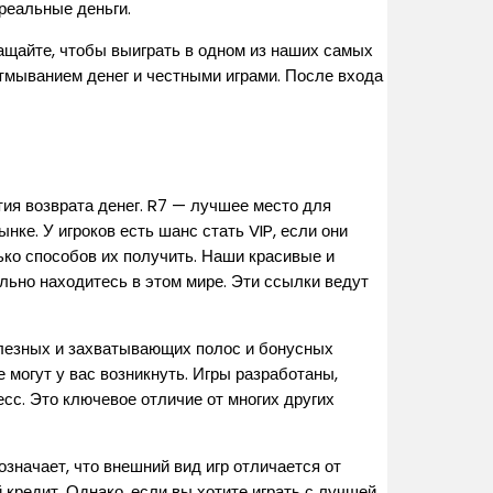
 реальные деньги.
ащайте, чтобы выиграть в одном из наших самых
тмыванием денег и честными играми. После входа
тия возврата денег. R7 — лучшее место для
нке. У игроков есть шанс стать VIP, если они
лько способов их получить. Наши красивые и
льно находитесь в этом мире. Эти ссылки ведут
полезных и захватывающих полос и бонусных
 могут у вас возникнуть. Игры разработаны,
сс. Это ключевое отличие от многих других
значает, что внешний вид игр отличается от
й кредит. Однако, если вы хотите играть с лучшей