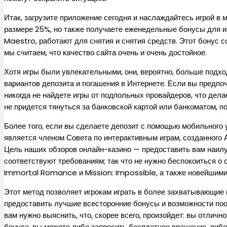
Итак, загрузите приложение сегодня и наслаждайтесь игрой в 
размере 25%, но также получаете еженедельные бонусы для и
Maestro, работают для снятия и снятия средств. Этот бонус со
мы считаем, что качество сайта очень и очень достойное.
Хотя игры были увлекательными, они, вероятно, больше подхо
вариантов депозита и погашения в Интернете. Если вы предпоч
никогда не найдете игры от подпольных провайдеров, что дел
не придется тянуться за банковской картой или банкоматом, по
Более того, если вы сделаете депозит с помощью мобильного 
является членом Совета по интерактивным играм, созданного А
Цель наших обзоров онлайн-казино — предоставить вам наилучш
соответствуют требованиям; так что не нужно беспокоиться 
Immortal Romance и Mission: Impossible, а также новейшими
Этот метод позволяет игрокам играть в более захватывающие 
предоставить лучшие всесторонние бонусы и возможности поощр
вам нужно выяснить, что, скорее всего, произойдет: вы отличн
бонуса, вы можете либо запросить бесплатное вращение, либо 