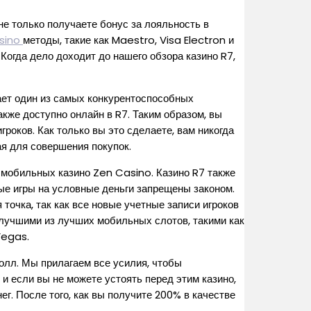
 не только получаете бонус за лояльность в
asino
методы, такие как Maestro, Visa Electron и
 Когда дело доходит до нашего обзора казино R7,
гает один из самых конкурентоспособных
акже доступно онлайн в R7. Таким образом, вы
роков. Как только вы это сделаете, вам никогда
ая для совершения покупок.
х мобильных казино Zen Casino. Казино R7 также
ные игры на условные деньги запрещены законом.
точка, так как все новые учетные записи игроков
 лучшими из лучших мобильных слотов, такими как
Vegas.
олл. Мы прилагаем все усилия, чтобы
и если вы не можете устоять перед этим казино,
ег. После того, как вы получите 200% в качестве