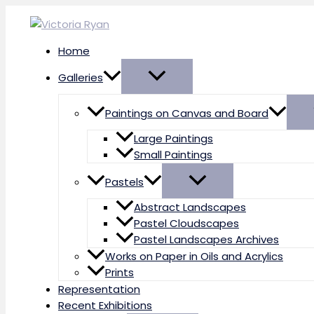
Skip
to
content
Home
Galleries
Paintings on Canvas and Board
Large Paintings
Small Paintings
Pastels
Abstract Landscapes
Pastel Cloudscapes
Pastel Landscapes Archives
Works on Paper in Oils and Acrylics
Prints
Representation
Recent Exhibitions