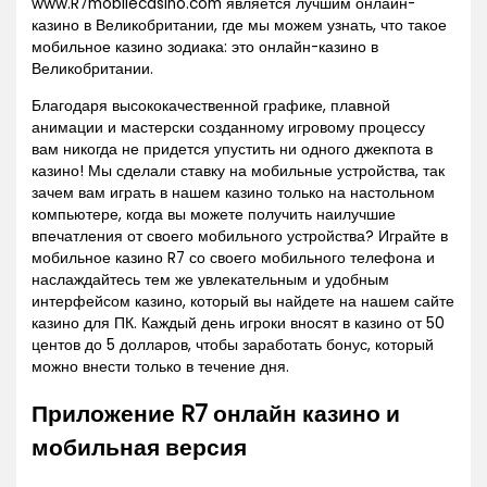
www.R7mobilecasino.com является лучшим онлайн-
казино в Великобритании, где мы можем узнать, что такое
мобильное казино зодиака: это онлайн-казино в
Великобритании.
Благодаря высококачественной графике, плавной
анимации и мастерски созданному игровому процессу
вам никогда не придется упустить ни одного джекпота в
казино! Мы сделали ставку на мобильные устройства, так
зачем вам играть в нашем казино только на настольном
компьютере, когда вы можете получить наилучшие
впечатления от своего мобильного устройства? Играйте в
мобильное казино R7 со своего мобильного телефона и
наслаждайтесь тем же увлекательным и удобным
интерфейсом казино, который вы найдете на нашем сайте
казино для ПК. Каждый день игроки вносят в казино от 50
центов до 5 долларов, чтобы заработать бонус, который
можно внести только в течение дня.
Приложение R7 онлайн казино и
мобильная версия