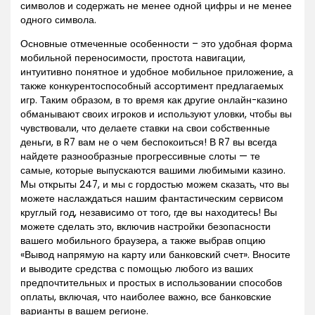
символов и содержать не менее одной цифры и не менее
одного символа.
Основные отмеченные особенности – это удобная форма
мобильной переносимости, простота навигации,
интуитивно понятное и удобное мобильное приложение, а
также конкурентоспособный ассортимент предлагаемых
игр. Таким образом, в то время как другие онлайн-казино
обманывают своих игроков и используют уловки, чтобы вы
чувствовали, что делаете ставки на свои собственные
деньги, в R7 вам не о чем беспокоиться! В R7 вы всегда
найдете разнообразные прогрессивные слоты — те
самые, которые выпускаются вашими любимыми казино.
Мы открыты 247, и мы с гордостью можем сказать, что вы
можете наслаждаться нашим фантастическим сервисом
круглый год, независимо от того, где вы находитесь! Вы
можете сделать это, включив настройки безопасности
вашего мобильного браузера, а также выбрав опцию
«Вывод напрямую на карту или банковский счет». Вносите
и выводите средства с помощью любого из ваших
предпочтительных и простых в использовании способов
оплаты, включая, что наиболее важно, все банковские
варианты в вашем регионе.