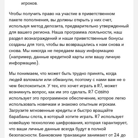
игроков.
Чтобы получить право на участие в приветственном
пакете пополнения, вы должны открыть у них счет,
используя метод депозита, предварительно утвержденный
для вашего региона. Наша программа лояльности, наш
раздел вознаграждений и наши приветственные бонусы
созданы для того, чтобы вы возвращались к нам снова и
снова. Мы никогда не передаем вашу информацию
(например, данные кредитной карты или вашу личную
информацию).
Мы понимаем, что может быть трудно принять, когда
людей взломали или обманули, поэтому с нами вам не о
чем беспокоиться. У тех, кто хочет играть в R7, может
возникнуть вопрос, как им это сделать. R7 Casino
использует это программное обеспечение, которое легко
использовать новичкам и знакомо опытным игрокам.
Загрузите мгновенные кредиты и быстро вращайте
барабаны слота, в который хотите играть. R7 использует
новейшую технологию шифрования, которая гарантирует,
что ваши личные данные всегда будут в полной
безопасности. Банковские транзакции занимают от 24 до