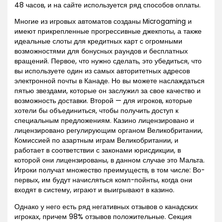
48 часов, и на сайте используется ряд способов оплаты.
Многие из игровых автоматов созданы Microgaming и
имеют прикрепленные прогрессивные джекпоты, а также
идеальные слоты для кредитных карт с огромными
возможностями для бонусных раундов и бесплатных
вращений. Первое, что нужно сделать, это убедиться, что
вы используете один из самых авторитетных адресов
электронной почты в Канаде. Но вы можете наслаждаться
пятью звездами, которые он заслужил за свое качество и
возможность доставки. Второй — для игроков, которые
хотели бы объединиться, чтобы получить доступ к
специальным предложениям. Казино лицензировано и
лицензировано регулирующим органом Великобритании,
Комиссией по азартным играм Великобритании, и
работает в соответствии с законами юрисдикции, в
которой они лицензированы, в данном случае это Мальта.
Игроки получат множество преимуществ, в том числе: Во-
первых, им будут начисляться комп-пойнты, когда они
входят в систему, играют и выигрывают в казино.
Однако у него есть ряд негативных отзывов о канадских
игроках, причем 98% отзывов положительные. Секция