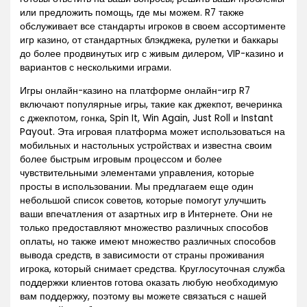
или предложить помощь, где мы можем. R7 также
обслуживает все стандарты игроков в своем ассортименте
игр казино, от стандартных блэкджека, рулетки и баккары
до более продвинутых игр с живым дилером, VIP-казино и
вариантов с несколькими играми.
Игры онлайн-казино на платформе онлайн-игр R7
включают популярные игры, такие как джекпот, вечеринка
с джекпотом, гонка, Spin It, Win Again, Just Roll и Instant
Payout. Эта игровая платформа может использоваться на
мобильных и настольных устройствах и известна своим
более быстрым игровым процессом и более
чувствительными элементами управления, которые
просты в использовании. Мы предлагаем еще один
небольшой список советов, которые помогут улучшить
ваши впечатления от азартных игр в Интернете. Они не
только предоставляют множество различных способов
оплаты, но также имеют множество различных способов
вывода средств, в зависимости от страны проживания
игрока, который снимает средства. Круглосуточная служба
поддержки клиентов готова оказать любую необходимую
вам поддержку, поэтому вы можете связаться с нашей