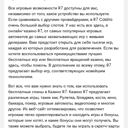
Все игровые возможности R7 доступны для вас,
независимо от того, какое устройство вы используете.
Если сравнивать с другими провайдерами, в R7 Casino
очень большой выбор слотов. У нас есть все здесь, в
онлайн-казино R7, от самых популярных игровых
автоматов до самых захватывающих игр с живыми
дилерами. Вам предстоит открыть для себя тысячи игр,
каждая из которых разработана для развлечения. Если вы
хотите воспользоваться преимуществами лучших
бесплатных игр или бесплатных вращений казино, мы
здесь, чтобы помочь. В дополнение ко всему этому, R7
предлагает выбор игр, соответствующих новейшим
технологиям.
Вот все, что вам нужно знать о том, как использовать
бесплатные спины в Казино R7. Казино R7 предлагает
различные игры, такие как; Рулетка, блэкджек, кости, кено,
баккара, покер, игровые автоматы, видеопокер и многое
другое. Их веб-сайт оптимизирован, что позволяет
игрокам легко ориентироваться и находить игры и бонусы,
которые они хотят, и какие бонусы они могут получить. Вы
также можете выбрать, будете ли вы играть в скретч-карты