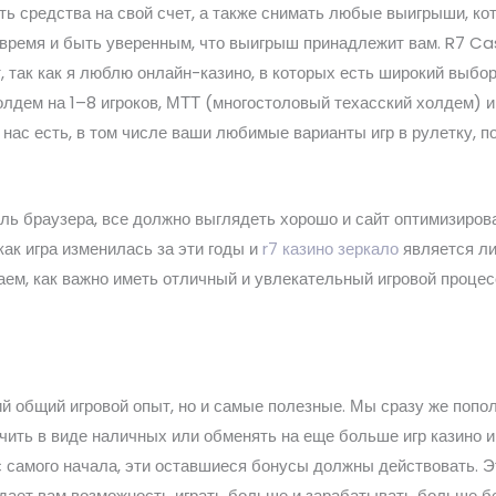
ь средства на свой счет, а также снимать любые выигрыши, ко
время и быть уверенным, что выигрыш принадлежит вам. R7 Cas
т, так как я люблю онлайн-казино, в которых есть широкий выбо
олдем на 1–8 игроков, МТТ (многостоловый техасский холдем) и
 нас есть, в том числе ваши любимые варианты игр в рулетку, по
ель браузера, все должно выглядеть хорошо и сайт оптимизиро
как игра изменилась за эти годы и
r7 казино зеркало
является ли
аем, как важно иметь отличный и увлекательный игровой процес
ий общий игровой опыт, но и самые полезные. Мы сразу же поп
чить в виде наличных или обменять на еще больше игр казино 
с самого начала, эти оставшиеся бонусы должны действовать. Э
дает вам возможность играть больше и зарабатывать больше бе