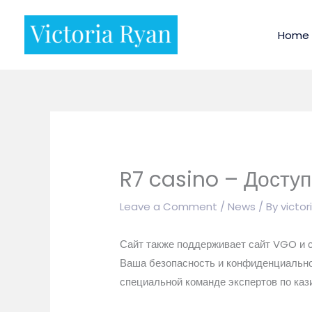
Skip
to
Home
content
R7 casino – Досту
Leave a Comment
/
News
/ By
victor
Сайт также поддерживает сайт VGO и 
Ваша безопасность и конфиденциальнос
специальной команде экспертов по каз