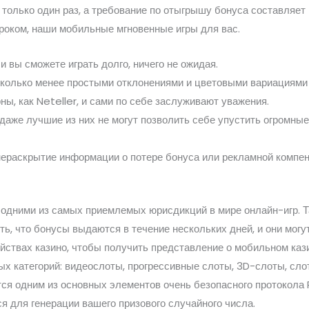
олько один раз, а требование по отыгрышу бонуса составляет 5
роком, наши мобильные мгновенные игры для вас.
и вы сможете играть долго, ничего не ожидая.
колько менее простыми отклонениями и цветовыми вариациями к
ны, как Neteller, и сами по себе заслуживают уважения.
, даже лучшие из них не могут позволить себе упустить огромны
 нераскрытие информации о потере бонуса или рекламной компен
дними из самых приемлемых юрисдикций в мире онлайн-игр. Т
ь, что бонусы выдаются в течение нескольких дней, и они могут
йствах казино, чтобы получить представление о мобильном кази
х категорий: видеослоты, прогрессивные слоты, 3D-слоты, сло
ся одним из основных элементов очень безопасного протокола 
я для генерации вашего призового случайного числа.