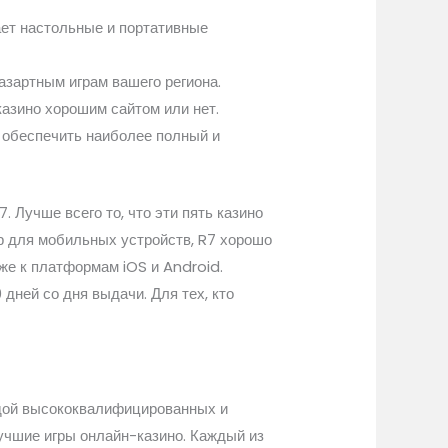
ает настольные и портативные
зартным играм вашего региона.
казино хорошим сайтом или нет.
ы обеспечить наиболее полный и
 Лучше всего то, что эти пять казино
р для мобильных устройств, R7 хорошо
же к платформам iOS и Android.
дней со дня выдачи. Для тех, кто
андой высококвалифицированных и
учшие игры онлайн-казино. Каждый из