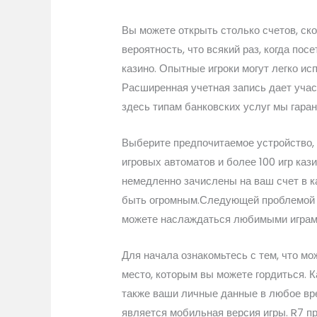
Вы можете открыть столько счетов, скол
вероятность, что всякий раз, когда по
казино. Опытные игроки могут легко ис
Расширенная учетная запись дает учас
здесь типам банковских услуг мы гаран
Выберите предпочитаемое устройство, з
игровых автоматов и более 100 игр кази
немедленно зачислены на ваш счет в к
быть огромным.Следующей проблемой яв
можете наслаждаться любимыми играми
Для начала ознакомьтесь с тем, что мо
место, которым вы можете гордиться. 
также ваши личные данные в любое вре
является мобильная версия игры. R7 пр