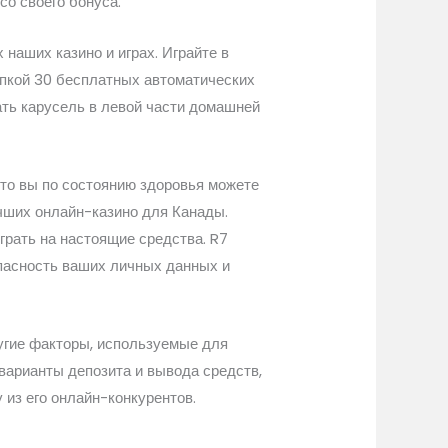
со своего бонуса.
 наших казино и играх. Играйте в
окупкой 30 бесплатных автоматических
щать карусель в левой части домашней
что вы по состоянию здоровья можете
учших онлайн-казино для Канады.
грать на настоящие средства. R7
пасность ваших личных данных и
ругие факторы, используемые для
варианты депозита и вывода средств,
 из его онлайн-конкурентов.