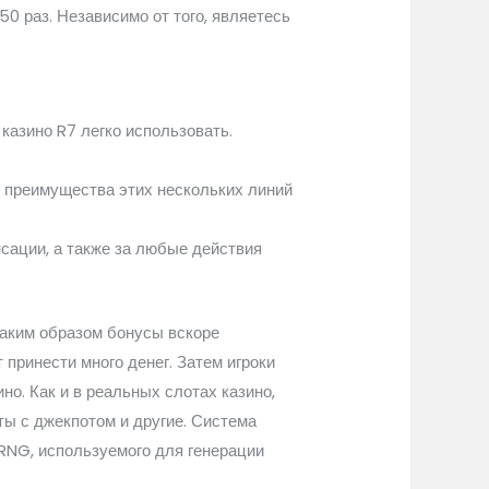
0 раз. Независимо от того, являетесь
азино R7 легко использовать.
е преимущества этих нескольких линий
сации, а также за любые действия
аким образом бонусы вскоре
 принести много денег. Затем игроки
но. Как и в реальных слотах казино,
ты с джекпотом и другие. Система
RNG, используемого для генерации