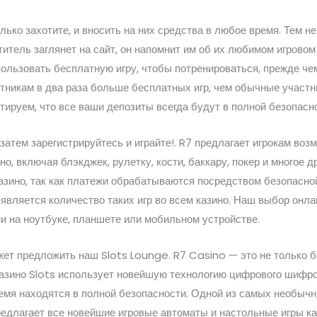
ько захотите, и вносить на них средства в любое время. Тем не 
сетитель заглянет на сайт, он напомнит им об их любимом игрово
пользовать бесплатную игру, чтобы потренироваться, прежде чем
тникам в два раза больше бесплатных игр, чем обычные участни
тируем, что все ваши депозиты всегда будут в полной безопасн
атем зарегистрируйтесь и играйте!. R7 предлагает игрокам воз
но, включая блэкджек, рулетку, кости, баккару, покер и многое 
азино, так как платежи обрабатываются посредством безопасно
ляется количество таких игр во всем казино. Наш выбор онлай
 на ноутбуке, планшете или мобильном устройстве.
жет предложить наш Slots Lounge. R7 Casino — это не только б
Казино Slots использует новейшую технологию цифрового шифров
мя находятся в полной безопасности. Одной из самых необычн
едлагает все новейшие игровые автоматы и настольные игры каз