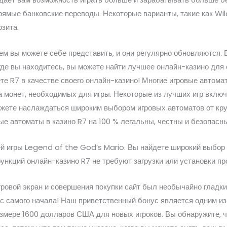
рямые банковские переводы. Некоторые варианты, такие как Wil
зита.
ем вы можете себе представить, и они регулярно обновляются. 
 где вы находитесь, вы можете найти лучшее онлайн-казино для 
ете R7 в качестве своего онлайн-казино! Многие игровые автом
а монет, необходимых для игры. Некоторые из лучших игр включ
 можете наслаждаться широким выбором игровых автоматов от к
ые автоматы в казино R7 на 100 % легальны, честны и безопасны
ей игры Legend of the God’s Mario. Вы найдете широкий выбор 
ункций онлайн-казино R7 не требуют загрузки или установки пр
гровой экран и совершения покупки сайт был необычайно гладк
ь с самого начала! Наш приветственный бонус является одним и
змере 1600 долларов США для новых игроков. Вы обнаружите, ч