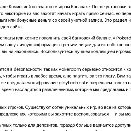
де Комиссией по азартным играм Канаваке. После установки на
о некоторые из вас захотят начать играть прямо сейчас, но пер
ьги или бонусные деньги со своей учетной записи. Это раздел 
здел сайта.
 оплаты или хотите пополнить свой банковский баланс, у Poke
дим вашу личную информацию третьим лицам для их собственног
 вы ни находились. Воспользуйтесь лучшей коллекцией игровых
ятся в безопасности, так как Pokerdom серьезно относится к 
, чтобы играть в любое время, а не платить за это плату. Вам 
же предлагаем шифрование playtech ssl и разрешаем только 
 время насладиться развлечениями, которые мы предлагаем, и 
ых игроков. Существуют сотни уникальных игр, во все из кото
предложения, которыми вы захотите воспользоваться — и вы мо
тупных только для депозитов, гораздо больше вариантов доступ