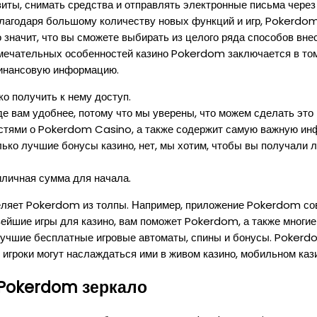
иты, снимать средства и отправлять электронные письма через
 Благодаря большому количеству новых функций и игр, Pokerd
о значит, что вы сможете выбирать из целого ряда способов вн
з замечательных особенностей казино Pokerdom заключается в то
финансовую информацию.
о получить к нему доступ.
де вам удобнее, потому что мы уверены, что можем сделать это 
тями о Pokerdom Casino, а также содержит самую важную инфо
лько лучшие бонусы казино, нет, мы хотим, чтобы вы получали 
иличная сумма для начала.
еляет Pokerdom из толпы. Например, приложение Pokerdom сов
йшие игры для казино, вам поможет Pokerdom, а также многие 
ь лучшие бесплатные игровые автоматы, спины и бонусы. Poker
 игроки могут наслаждаться ими в живом казино, мобильном каз
о Pokerdom зеркало