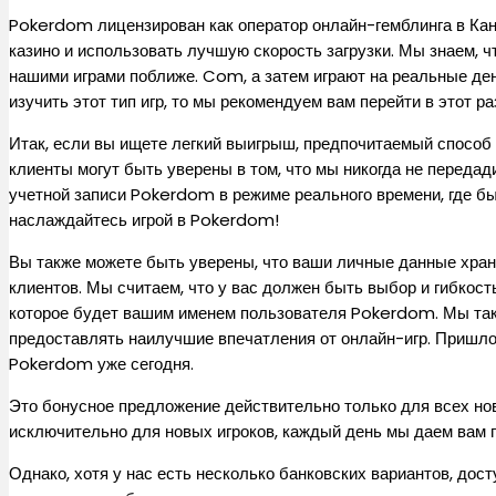
Pokerdom лицензирован как оператор онлайн-гемблинга в Кана
казино и использовать лучшую скорость загрузки. Мы знаем, чт
нашими играми поближе. Com, а затем играют на реальные ден
изучить этот тип игр, то мы рекомендуем вам перейти в этот ра
Итак, если вы ищете легкий выигрыш, предпочитаемый способ
клиенты могут быть уверены в том, что мы никогда не переда
учетной записи Pokerdom в режиме реального времени, где бы
наслаждайтесь игрой в Pokerdom!
Вы также можете быть уверены, что ваши личные данные хран
клиентов. Мы считаем, что у вас должен быть выбор и гибкость
которое будет вашим именем пользователя Pokerdom. Мы так
предоставлять наилучшие впечатления от онлайн-игр. Пришло
Pokerdom уже сегодня.
Это бонусное предложение действительно только для всех нов
исключительно для новых игроков, каждый день мы даем вам 
Однако, хотя у нас есть несколько банковских вариантов, дос