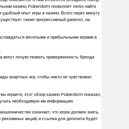
ильном казино, Pokerdom позволяет легко найти
 удобный опыт игры в казино. Всего через минуту
уществует также прогрессивный джекпот, на
наслаждаться веселыми и прибыльными играми в
.
ра могут почувствовать приверженность бренда
иды азартных игр, чтобы никто не чувствовал
 вы играете, этот обзор казино Pokerdom показал,
олучать необходимую им информацию.
мошенничестве означает, что игрок должен знать,
 рекламных акций, и ссылка для депозита будет