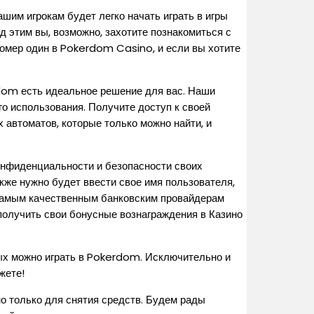
шим игрокам будет легко начать играть в игры
ед этим вы, возможно, захотите познакомиться с
номер один в Pokerdom Casino, и если вы хотите
rdom есть идеальное решение для вас. Наши
о использования. Получите доступ к своей
 автоматов, которые только можно найти, и
конфиденциальности и безопасности своих
также нужно будет ввести свое имя пользователя,
самым качественным банковским провайдерам
получить свои бонусные вознаграждения в Казино
рых можно играть в Pokerdom. Исключительно и
жете!
но только для снятия средств. Будем рады