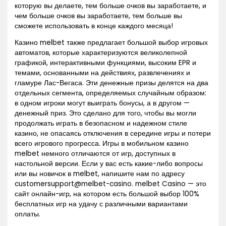
которую вы делаете, тем больше очков вы заработаете, и
чем больше очков вы заработаете, тем больше вы
сможете использовать в конце каждого месяца!
Казино melbet также предлагает большой выбор игровых
автоматов, которые характеризуются великолепной
графикой, интерактивными функциями, высоким EPR и
темами, основанными на действиях, развлечениях и
гламуре Лас-Вегаса. Эти денежные призы делятся на два
отдельных сегмента, определяемых случайным образом:
в одном игроки могут выиграть бонусы, а в другом —
денежный приз. Это сделано для того, чтобы вы могли
продолжать играть в безопасном и надежном стиле
казино, не опасаясь отключения в середине игры и потери
всего игрового прогресса. Игры в мобильном казино
melbet немного отличаются от игр, доступных в
настольной версии. Если у вас есть какие-либо вопросы
или вы новичок в melbet, напишите нам по адресу
customersupport@melbet-casino. melbet Casino — это
сайт онлайн-игр, на котором есть большой выбор 100%
бесплатных игр на удачу с различными вариантами
оплаты.