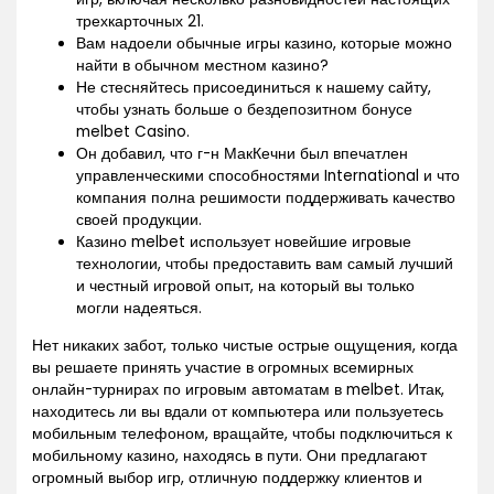
трехкарточных 21.
Вам надоели обычные игры казино, которые можно
найти в обычном местном казино?
Не стесняйтесь присоединиться к нашему сайту,
чтобы узнать больше о бездепозитном бонусе
melbet Casino.
Он добавил, что г-н МакКечни был впечатлен
управленческими способностями International и что
компания полна решимости поддерживать качество
своей продукции.
Казино melbet использует новейшие игровые
технологии, чтобы предоставить вам самый лучший
и честный игровой опыт, на который вы только
могли надеяться.
Нет никаких забот, только чистые острые ощущения, когда
вы решаете принять участие в огромных всемирных
онлайн-турнирах по игровым автоматам в melbet. Итак,
находитесь ли вы вдали от компьютера или пользуетесь
мобильным телефоном, вращайте, чтобы подключиться к
мобильному казино, находясь в пути. Они предлагают
огромный выбор игр, отличную поддержку клиентов и