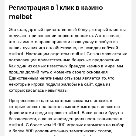
Регистрация в 1 клик в казино
melbet
Это стандартный приветственный бонус, который клиенты
получают при внесении первого депозита. А это значит,
что вы имеете право принести свою удачу в любую из
наших лучших игр онлайн-казино, не покидая веб-сайт
melbet. Настоящим акцентом melbet Casino являются их
потрясающие приветственные бонусные предложения.
Как один из самых известных брендов казино в мире, мы
прошли долгий путь с момента своего основания.
Единственным негативным отзывом является то, что
некоторые игроки подали жалобы на сайт, одна из
которых касалась невыплаты.
Прогрессивные слоты, которые связаны с играми, в
которые играют на настольных компьютерах, являются
фаворитами среди игроков melbet. Ваши деньги будут в
безопасности, а ваша конфиденциальность защищена в
melbet. С более чем 16 000 игровых автоматов на выбор
и более 500 дополнительных тематических слотов,