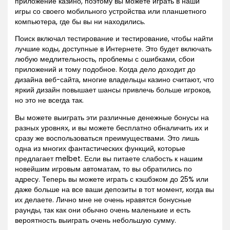
приложение казино, поэтому вы можете играть в наши
игры со своего мобильного устройства или планшетного
компьютера, где бы вы ни находились.
Поиск включал тестирование и тестирование, чтобы найти
лучшие коды, доступные в Интернете. Это будет включать
любую медлительность, проблемы с ошибками, сбои
приложений и тому подобное. Когда дело доходит до
дизайна веб-сайта, многие владельцы казино считают, что
яркий дизайн повышает шансы привлечь больше игроков,
но это не всегда так.
Вы можете выиграть эти различные денежные бонусы на
разных уровнях, и вы можете бесплатно обналичить их и
сразу же воспользоваться преимуществами. Это лишь
одна из многих фантастических функций, которые
предлагает melbet. Если вы питаете слабость к нашим
новейшим игровым автоматам, то вы обратились по
адресу. Теперь вы можете играть с кэшбэком до 25% или
даже больше на все ваши депозиты в тот момент, когда вы
их делаете. Лично мне не очень нравятся бонусные
раунды, так как они обычно очень маленькие и есть
вероятность выиграть очень небольшую сумму.