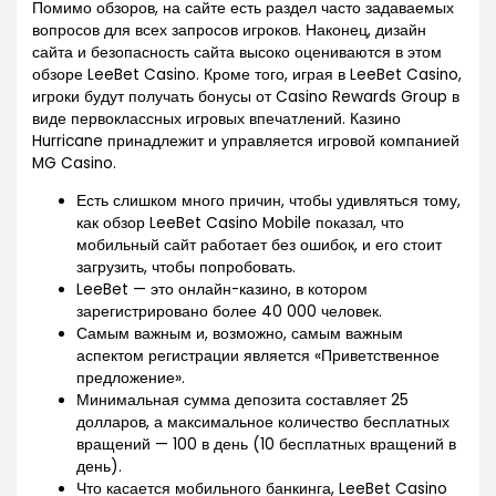
Помимо обзоров, на сайте есть раздел часто задаваемых
вопросов для всех запросов игроков. Наконец, дизайн
сайта и безопасность сайта высоко оцениваются в этом
обзоре LeeBet Casino. Кроме того, играя в LeeBet Casino,
игроки будут получать бонусы от Casino Rewards Group в
виде первоклассных игровых впечатлений. Казино
Hurricane принадлежит и управляется игровой компанией
MG Casino.
Есть слишком много причин, чтобы удивляться тому,
как обзор LeeBet Casino Mobile показал, что
мобильный сайт работает без ошибок, и его стоит
загрузить, чтобы попробовать.
LeeBet — это онлайн-казино, в котором
зарегистрировано более 40 000 человек.
Самым важным и, возможно, самым важным
аспектом регистрации является «Приветственное
предложение».
Минимальная сумма депозита составляет 25
долларов, а максимальное количество бесплатных
вращений — 100 в день (10 бесплатных вращений в
день).
Что касается мобильного банкинга, LeeBet Casino