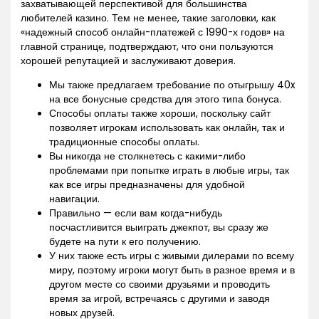
захватывающей перспективой для большинства
любителей казино. Тем не менее, такие заголовки, как
«надежный способ онлайн-платежей с 1990-х годов» на
главной странице, подтверждают, что они пользуются
хорошей репутацией и заслуживают доверия.
Мы также предлагаем требование по отыгрышу 40x
на все бонусные средства для этого типа бонуса.
Способы оплаты также хороши, поскольку сайт
позволяет игрокам использовать как онлайн, так и
традиционные способы оплаты.
Вы никогда не столкнетесь с какими-либо
проблемами при попытке играть в любые игры, так
как все игры предназначены для удобной
навигации.
Правильно — если вам когда-нибудь
посчастливится выиграть джекпот, вы сразу же
будете на пути к его получению.
У них также есть игры с живыми дилерами по всему
миру, поэтому игроки могут быть в разное время и в
другом месте со своими друзьями и проводить
время за игрой, встречаясь с другими и заводя
новых друзей.