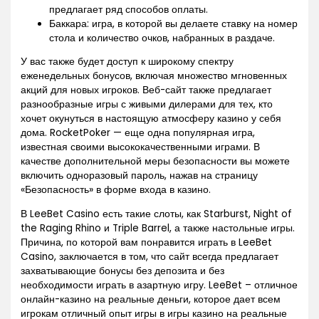
предлагает ряд способов оплаты.
Баккара: игра, в которой вы делаете ставку на номер
стола и количество очков, набранных в раздаче.
У вас также будет доступ к широкому спектру
еженедельных бонусов, включая множество мгновенных
акций для новых игроков. Веб-сайт также предлагает
разнообразные игры с живыми дилерами для тех, кто
хочет окунуться в настоящую атмосферу казино у себя
дома. RocketPoker — еще одна популярная игра,
известная своими высококачественными играми. В
качестве дополнительной меры безопасности вы можете
включить одноразовый пароль, нажав на страницу
«Безопасность» в форме входа в казино.
В LeeBet Casino есть такие слоты, как Starburst, Night of
the Raging Rhino и Triple Barrel, а также настольные игры.
Причина, по которой вам понравится играть в LeeBet
Casino, заключается в том, что сайт всегда предлагает
захватывающие бонусы без депозита и без
необходимости играть в азартную игру. LeeBet – отличное
онлайн-казино на реальные деньги, которое дает всем
игрокам отличный опыт игры в игры казино на реальные