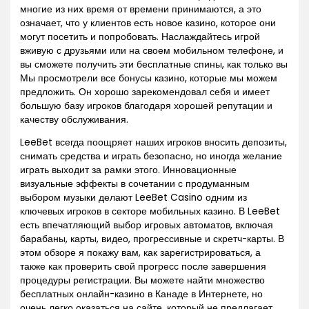
многие из них время от времени принимаются, а это
означает, что у клиентов есть новое казино, которое они
могут посетить и попробовать. Наслаждайтесь игрой
вживую с друзьями или на своем мобильном телефоне, и
вы сможете получить эти бесплатные спины, как только вы
Мы просмотрели все бонусы казино, которые мы можем
предложить. Он хорошо зарекомендовал себя и имеет
большую базу игроков благодаря хорошей репутации и
качеству обслуживания.
LeeBet всегда поощряет наших игроков вносить депозиты,
снимать средства и играть безопасно, но иногда желание
играть выходит за рамки этого. Инновационные
визуальные эффекты в сочетании с продуманным
выбором музыки делают LeeBet Casino одним из
ключевых игроков в секторе мобильных казино. В LeeBet
есть впечатляющий выбор игровых автоматов, включая
барабаны, карты, видео, прогрессивные и скретч-карты. В
этом обзоре я покажу вам, как зарегистрироваться, а
также как проверить свой прогресс после завершения
процедуры регистрации. Вы можете найти множество
бесплатных онлайн-казино в Канаде в Интернете, но
очень легко оказаться на сайте, который не предлагает