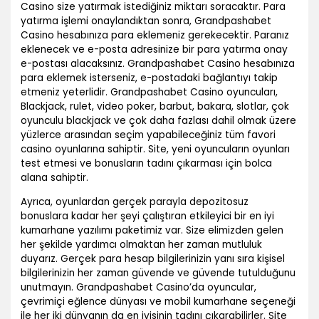
Casino size yatırmak istediğiniz miktarı soracaktır. Para
yatırma işlemi onaylandıktan sonra, Grandpashabet
Casino hesabınıza para eklemeniz gerekecektir. Paranız
eklenecek ve e-posta adresinize bir para yatırma onay
e-postası alacaksınız. Grandpashabet Casino hesabınıza
para eklemek isterseniz, e-postadaki bağlantıyı takip
etmeniz yeterlidir. Grandpashabet Casino oyuncuları,
Blackjack, rulet, video poker, barbut, bakara, slotlar, çok
oyunculu blackjack ve çok daha fazlası dahil olmak üzere
yüzlerce arasından seçim yapabileceğiniz tüm favori
casino oyunlarına sahiptir. Site, yeni oyuncuların oyunları
test etmesi ve bonusların tadını çıkarması için bolca
alana sahiptir.
Ayrıca, oyunlardan gerçek parayla depozitosuz
bonuslara kadar her şeyi çalıştıran etkileyici bir en iyi
kumarhane yazılımı paketimiz var. Size elimizden gelen
her şekilde yardımcı olmaktan her zaman mutluluk
duyarız. Gerçek para hesap bilgilerinizin yanı sıra kişisel
bilgilerinizin her zaman güvende ve güvende tutulduğunu
unutmayın. Grandpashabet Casino’da oyuncular,
çevrimiçi eğlence dünyası ve mobil kumarhane seçeneği
ile her iki dünyanın da en iyisinin tadını çıkarabilirler. Site