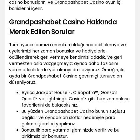
casino bonuslarını ve Grandpashabet Casino oyun içi
bahislerini içerir.
Grandpashabet Casino Hakkında
Merak Edilen Sorular
Tüm oyuncularımıza mümkün olduğunca adil olmaya ve
üyelerimizi her zaman bonuslar ve hediyelerle
ödüllendirerek geri vermeye kendimizi adadık. Ve geri
vermekten asla vazgeçmeyiz; ayrıca daha fazlasını
veren etkinliklerde yer almayı da seviyoruz. Örneğin, iki
ayda bir Grandpashabet Casino çevrimiçi turnuvaları
düzenliyoruz.
Ayrıca Jackpot House™, Cleopatra™, Gonzo’s
Quest™ ve Lightning’s Casino™ gibi tüm zamanların
favorilerini de bulacaksınız.
Bu yüzden Grandpashabet Casino bunun suçlusu
değildir ve oynadıkları slotlar nedeniyle para
çekme işlemleri yapılmaz.
Bonus, ilk para yatırma işleminizde verilir ve bu
birikimsiz bir bonustur.