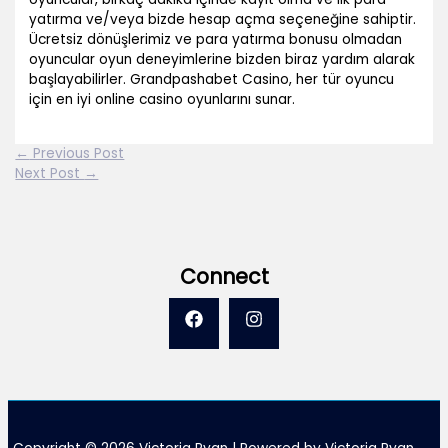
yatırma ve/veya bizde hesap açma seçeneğine sahiptir.
Ücretsiz dönüşlerimiz ve para yatırma bonusu olmadan
oyuncular oyun deneyimlerine bizden biraz yardım alarak
başlayabilirler. Grandpashabet Casino, her tür oyuncu
için en iyi online casino oyunlarını sunar.
←
Previous Post
Next Post
→
Connect