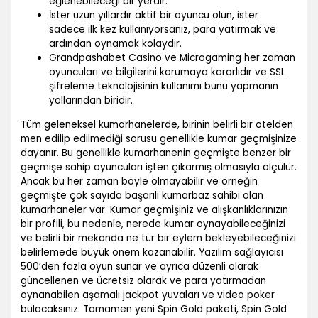
eğlenebileceği bir yerdir.
İster uzun yıllardır aktif bir oyuncu olun, ister
sadece ilk kez kullanıyorsanız, para yatırmak ve
ardından oynamak kolaydır.
Grandpashabet Casino ve Microgaming her zaman
oyuncuları ve bilgilerini korumaya kararlıdır ve SSL
şifreleme teknolojisinin kullanımı bunu yapmanın
yollarından biridir.
Tüm geleneksel kumarhanelerde, birinin belirli bir otelden
men edilip edilmediği sorusu genellikle kumar geçmişinize
dayanır. Bu genellikle kumarhanenin geçmişte benzer bir
geçmişe sahip oyuncuları işten çıkarmış olmasıyla ölçülür.
Ancak bu her zaman böyle olmayabilir ve örneğin
geçmişte çok sayıda başarılı kumarbaz sahibi olan
kumarhaneler var. Kumar geçmişiniz ve alışkanlıklarınızın
bir profili, bu nedenle, nerede kumar oynayabileceğinizi
ve belirli bir mekanda ne tür bir eylem bekleyebileceğinizi
belirlemede büyük önem kazanabilir. Yazılım sağlayıcısı
500’den fazla oyun sunar ve ayrıca düzenli olarak
güncellenen ve ücretsiz olarak ve para yatırmadan
oynanabilen aşamalı jackpot yuvaları ve video poker
bulacaksınız. Tamamen yeni Spin Gold paketi, Spin Gold