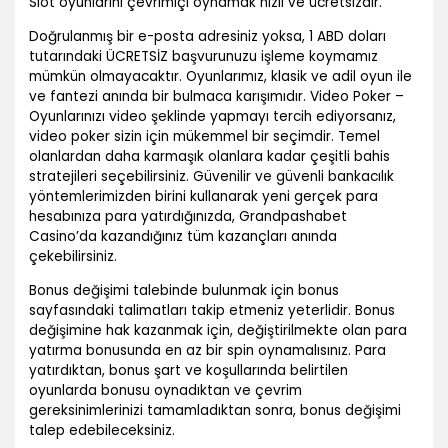
Slot oyunlarını çevrimiçi oynamak hızlı ve ücretsizdir.
Doğrulanmış bir e-posta adresiniz yoksa, 1 ABD doları
tutarındaki ÜCRETSİZ başvurunuzu işleme koymamız
mümkün olmayacaktır. Oyunlarımız, klasik ve adil oyun ile
ve fantezi anında bir bulmaca karışımıdır. Video Poker –
Oyunlarınızı video şeklinde yapmayı tercih ediyorsanız,
video poker sizin için mükemmel bir seçimdir. Temel
olanlardan daha karmaşık olanlara kadar çeşitli bahis
stratejileri seçebilirsiniz. Güvenilir ve güvenli bankacılık
yöntemlerimizden birini kullanarak yeni gerçek para
hesabınıza para yatırdığınızda, Grandpashabet
Casino’da kazandığınız tüm kazançları anında
çekebilirsiniz.
Bonus değişimi talebinde bulunmak için bonus
sayfasındaki talimatları takip etmeniz yeterlidir. Bonus
değişimine hak kazanmak için, değiştirilmekte olan para
yatırma bonusunda en az bir spin oynamalısınız. Para
yatırdıktan, bonus şart ve koşullarında belirtilen
oyunlarda bonusu oynadıktan ve çevrim
gereksinimlerinizi tamamladıktan sonra, bonus değişimi
talep edebileceksiniz.