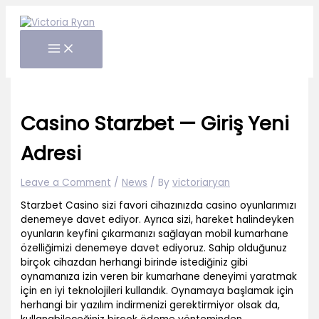
Skip
to
content
Casino Starzbet — Giriş Yeni
Adresi
Leave a Comment
/
News
/ By
victoriaryan
Starzbet Casino sizi favori cihazınızda casino oyunlarımızı
denemeye davet ediyor. Ayrıca sizi, hareket halindeyken
oyunların keyfini çıkarmanızı sağlayan mobil kumarhane
özelliğimizi denemeye davet ediyoruz. Sahip olduğunuz
birçok cihazdan herhangi birinde istediğiniz gibi
oynamanıza izin veren bir kumarhane deneyimi yaratmak
için en iyi teknolojileri kullandık. Oynamaya başlamak için
herhangi bir yazılım indirmenizi gerektirmiyor olsak da,