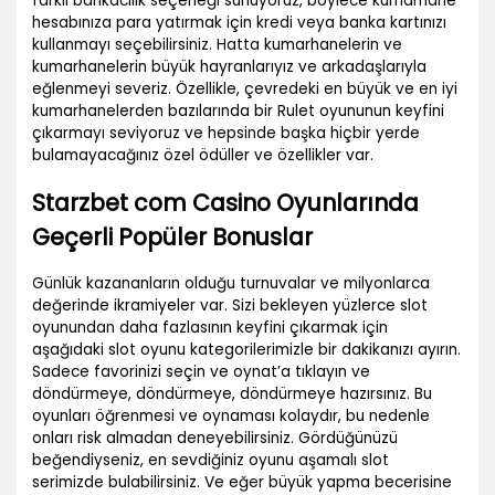
farklı bankacılık seçeneği sunuyoruz, böylece kumarhane
hesabınıza para yatırmak için kredi veya banka kartınızı
kullanmayı seçebilirsiniz. Hatta kumarhanelerin ve
kumarhanelerin büyük hayranlarıyız ve arkadaşlarıyla
eğlenmeyi severiz. Özellikle, çevredeki en büyük ve en iyi
kumarhanelerden bazılarında bir Rulet oyununun keyfini
çıkarmayı seviyoruz ve hepsinde başka hiçbir yerde
bulamayacağınız özel ödüller ve özellikler var.
Starzbet com Casino Oyunlarında
Geçerli Popüler Bonuslar
Günlük kazananların olduğu turnuvalar ve milyonlarca
değerinde ikramiyeler var. Sizi bekleyen yüzlerce slot
oyunundan daha fazlasının keyfini çıkarmak için
aşağıdaki slot oyunu kategorilerimizle bir dakikanızı ayırın.
Sadece favorinizi seçin ve oynat’a tıklayın ve
döndürmeye, döndürmeye, döndürmeye hazırsınız. Bu
oyunları öğrenmesi ve oynaması kolaydır, bu nedenle
onları risk almadan deneyebilirsiniz. Gördüğünüzü
beğendiyseniz, en sevdiğiniz oyunu aşamalı slot
serimizde bulabilirsiniz. Ve eğer büyük yapma becerisine