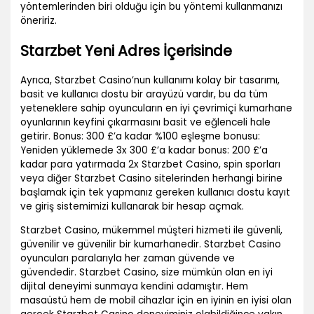
yöntemlerinden biri olduğu için bu yöntemi kullanmanızı
öneririz.
Starzbet Yeni Adres İçerisinde
Ayrıca, Starzbet Casino’nun kullanımı kolay bir tasarımı,
basit ve kullanıcı dostu bir arayüzü vardır, bu da tüm
yeteneklere sahip oyuncuların en iyi çevrimiçi kumarhane
oyunlarının keyfini çıkarmasını basit ve eğlenceli hale
getirir. Bonus: 300 £’a kadar %100 eşleşme bonusu:
Yeniden yüklemede 3x 300 £’a kadar bonus: 200 £’a
kadar para yatırmada 2x Starzbet Casino, spin sporları
veya diğer Starzbet Casino sitelerinden herhangi birine
başlamak için tek yapmanız gereken kullanıcı dostu kayıt
ve giriş sistemimizi kullanarak bir hesap açmak.
Starzbet Casino, mükemmel müşteri hizmeti ile güvenli,
güvenilir ve güvenilir bir kumarhanedir. Starzbet Casino
oyuncuları paralarıyla her zaman güvende ve
güvendedir. Starzbet Casino, size mümkün olan en iyi
dijital deneyimi sunmaya kendini adamıştır. Hem
masaüstü hem de mobil cihazlar için en iyinin en iyisi olan