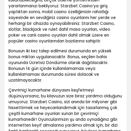
kullanabileceğiniz birçok ödeme yönteminden
yararlanmanızı bekliyoruz. Starzbet Casino’ya giriş
yaptıktan sonra, mobil casino özelliğimizin rahatlığı
sayesinde en sevdiğiniz casino oyunlarını her yerde ve
herhangi bir cihazda oynayabilirsiniz. Starzbet Casino,
slotlar, blackjack ve rulet dahil masa oyunları, video
poker ve canlı casino oyunları dahil olmak üzere en
popüler casino oyunlarından bazılarına sahiptir.
Bonusun iki kez talep edilmesi durumunda en yüksek
bonus miktarı uygulanacaktır. Bonus, seçilen bahis
oyununda Ücretsiz Döndürme olarak dağıtılacaktır.
Bonusun 14 gün içinde kullanılamaması veya
kullanılamaması durumunda süresi dolacak ve
uzatılmayacaktır.
Çevrimiçi kumarhane dünyasını keşfetmeyi
düşünüyorsanız, bu kılavuzun size biraz yardımcı olduğunu
umuyoruz. Starzbet Casino, sizi anında bir milyoner gibi
hissettirmek ve heyecanlandırmak için tasarlanmış çok
çeşitli kumarhane oyunları sunan bir çevrimiçi
kumarhanedir! Oyuncularımızın şu anda oynadığınız gibi
internetten keyif almalarına yardımcı olmak için, bir dizi