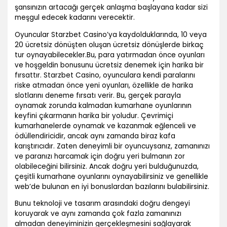
şansınızın artacağı gerçek anlaşma başlayana kadar sizi
meşgul edecek kadarını verecektir.
Oyuncular Starzbet Casino’ya kaydolduklarında, 10 veya
20 ücretsiz dönüşten oluşan ücretsiz dönüşlerde birkaç
tur oynayabilecekler.Bu, para yatırmadan önce oyunları
ve hoşgeldin bonusunu ücretsiz denemek için harika bir
fırsattır. Starzbet Casino, oyunculara kendi paralarını
riske atmadan önce yeni oyunları, özellikle de harika
slotlarını deneme fırsatı verir. Bu, gerçek parayla
oynamak zorunda kalmadan kumarhane oyunlarının
keyfini çıkarmanın harika bir yoludur. Çevrimiçi
kumarhanelerde oynamak ve kazanmak eğlenceli ve
ödüllendiricidir, ancak aynı zamanda biraz kafa
karıştırıcıdır. Zaten deneyimli bir oyuncuysanız, zamanınızı
ve paranızı harcamak için doğru yeri bulmanın zor
olabileceğini bilirsiniz. Ancak doğru yeri bulduğunuzda,
çeşitli kumarhane oyunlarını oynayabilirsiniz ve genellikle
web’de bulunan en iyi bonuslardan bazılarını bulabilirsiniz.
Bunu teknoloji ve tasarım arasındaki doğru dengeyi
koruyarak ve aynı zamanda çok fazla zamanınızı
almadan deneyiminizin gerçekleşmesini sağlayarak