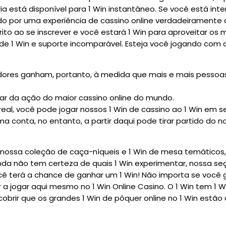
ia está disponível para 1 Win instantâneo. Se você está in
ando por uma experiência de cassino online verdadeiramente 
o ao se inscrever e você estará 1 Win para aproveitar os m
1 Win e suporte incomparável. Esteja você jogando com din
dores ganham, portanto, à medida que mais e mais pessoas 
par da ação do maior cassino online do mundo.
real, você pode jogar nossos 1 Win de cassino ao 1 Win em se
uma conta, no entanto, a partir daqui pode tirar partido do
ossa coleção de caça-níqueis e 1 Win de mesa temáticos, q
inda não tem certeza de quais 1 Win experimentar, nossa seç
 terá a chance de ganhar um 1 Win! Não importa se você g
 a jogar aqui mesmo no 1 Win Online Casino. O 1 Win tem 
brir que os grandes 1 Win de pôquer online no 1 Win estão d