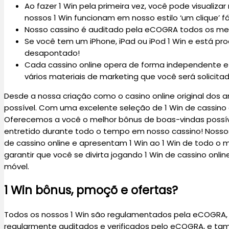
Ao fazer 1 Win pela primeira vez, você pode visuali
nossos 1 Win funcionam em nosso estilo ‘um clique’ fá
Nosso cassino é auditado pela eCOGRA todos os me
Se você tem um iPhone, iPad ou iPod 1 Win e está pr
desapontado!
Cada cassino online opera de forma independente e c
vários materiais de marketing que você será solicita
Desde a nossa criação como o casino online original dos a
possível. Com uma excelente seleção de 1 Win de cassino on
Oferecemos a você o melhor bônus de boas-vindas possí
entretido durante todo o tempo em nosso cassino! Nosso
de cassino online e apresentam 1 Win ao 1 Win de todo o
garantir que você se divirta jogando 1 Win de cassino onli
móvel.
1 Win bônus, pmoçõ e ofertas?
Todos os nossos 1 Win são regulamentados pela eCOGRA, a
regularmente auditados e verificados pelo eCOGRA, e tamb