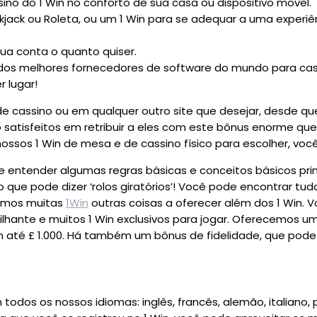
ino do 1 Win no conforto de sua casa ou dispositivo móvel.
ack ou Roleta, ou um 1 Win para se adequar a uma experiên
ua conta o quanto quiser.
os melhores fornecedores de software do mundo para cassi
 lugar!
de cassino ou em qualquer outro site que desejar, desde q
tisfeitos em retribuir a eles com este bônus enorme que r
ssos 1 Win de mesa e de cassino físico para escolher, voc
te entender algumas regras básicas e conceitos básicos prim
que pode dizer ‘rolos giratórios’! Você pode encontrar tud
temos muitas
1Win
outras coisas a oferecer além dos 1 Win. 
ilhante e muitos 1 Win exclusivos para jogar. Oferecemos 
té £ 1.000. Há também um bônus de fidelidade, que pode
odos os nossos idiomas: inglês, francês, alemão, italiano, 