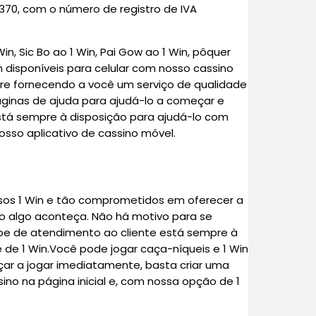
370, com o número de registro de IVA
in, Sic Bo ao 1 Win, Pai Gow ao 1 Win, pôquer
disponíveis para celular com nosso cassino
re fornecendo a você um serviço de qualidade
páginas de ajuda para ajudá-lo a começar e
tá sempre à disposição para ajudá-lo com
sso aplicativo de cassino móvel.
ssos 1 Win e tão comprometidos em oferecer a
o algo aconteça. Não há motivo para se
ipe de atendimento ao cliente está sempre à
 de 1 Win.Você pode jogar caça-níqueis e 1 Win
çar a jogar imediatamente, basta criar uma
sino na página inicial e, com nossa opção de 1