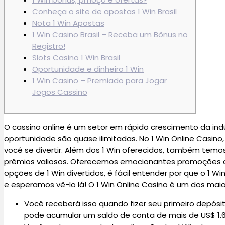
Conheça o site de apostas 1 Win Brasil
Nota 1 Win Apostas
1 Win Casino Brasil – Receba um Bônus no
Registro!
Slots Casino 1 Win Brasil
Oportunidade e dinheiro 1 Win
1 Win Casino – Premiado para Jogar
Jogos Cassino
O cassino online é um setor em rápido crescimento da ind
oportunidade são quase ilimitadas. No 1 Win Online Casin
você se divertir. Além dos 1 Win oferecidos, também temo
prêmios valiosos. Oferecemos emocionantes promoções d
opções de 1 Win divertidos, é fácil entender por que o 1 W
e esperamos vê-lo lá! O 1 Win Online Casino é um dos mai
Você receberá isso quando fizer seu primeiro depósi
pode acumular um saldo de conta de mais de US$ 1.6