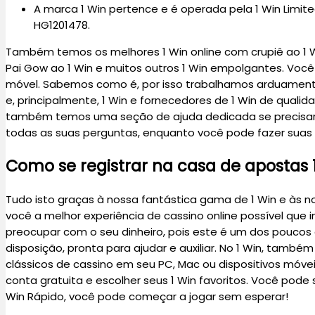
A marca 1 Win pertence e é operada pela 1 Win Limit
HG1201478.
Também temos os melhores 1 Win online com crupiê ao 1 Win, 
Pai Gow ao 1 Win e muitos outros 1 Win empolgantes. Voc
móvel. Sabemos como é, por isso trabalhamos arduamente
e, principalmente, 1 Win e fornecedores de 1 Win de quali
também temos uma seção de ajuda dedicada se precisar d
todas as suas perguntas, enquanto você pode fazer suas 
Como se registrar na casa de apostas 
Tudo isto graças à nossa fantástica gama de 1 Win e às
você a melhor experiência de cassino online possível qu
preocupar com o seu dinheiro, pois este é um dos poucos 
disposição, pronta para ajudar e auxiliar. No 1 Win, tamb
clássicos de cassino em seu PC, Mac ou dispositivos móv
conta gratuita e escolher seus 1 Win favoritos. Você pode 
Win Rápido, você pode começar a jogar sem esperar!