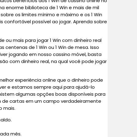
uitos benefícios dos 1 Win de cassino online no
a enorme biblioteca de 1 Win e mais de mil
 sobre os limites mínimo e máximo e os 1 Win
s confortável possível ao jogar. Aprenda sobre
e ou mais para jogar 1 Win com dinheiro real
as centenas de 1 Win ou 1 Win de mesa. Isso
tiver jogando em nosso cassino móvel, basta
são com dinheiro real, na qual você pode jogar
lhor experiência online que o dinheiro pode
ver e estamos sempre aqui para ajudá-lo
 Existem algumas opções boas disponíveis para
Win de cartas em um campo verdadeiramente
o mais.
aldo.
 cada mês.