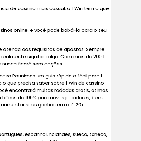
cia de cassino mais casual, o 1 Win tem o que
nos online, e você pode baixá-lo para o seu
ue atenda aos requisitos de apostas. Sempre
ealmente significa algo. Com mais de 200 1
ê nunca ficará sem opções.
eiro.Reunimos um guia rápido e fácil para 1
o o que precisa saber sobre 1 Win de cassino
Você encontrará muitas rodadas grátis, ótimas
um bônus de 100% para novos jogadores, bem
 aumentar seus ganhos em até 20x.
português, espanhol, holandês, sueco, tcheco,