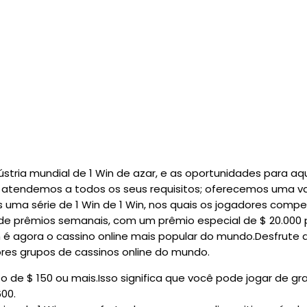
ústria mundial de 1 Win de azar, e as oportunidades para a
o, atendemos a todos os seus requisitos; oferecemos uma v
s uma série de 1 Win de 1 Win, nos quais os jogadores com
e prêmios semanais, com um prêmio especial de $ 20.000 
in é agora o cassino online mais popular do mundo.Desfrute d
ores grupos de cassinos online do mundo.
to de $ 150 ou mais.Isso significa que você pode jogar de
00.