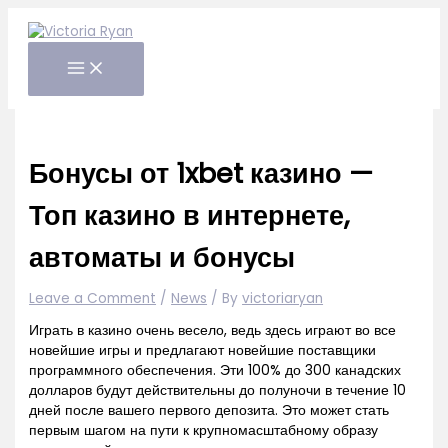
Skip
to
content
Бонусы от 1xbet казино —
Топ казино в интернете,
автоматы и бонусы
Leave a Comment
/
News
/ By
victoriaryan
Играть в казино очень весело, ведь здесь играют во все
новейшие игры и предлагают новейшие поставщики
программного обеспечения. Эти 100% до 300 канадских
долларов будут действительны до полуночи в течение 10
дней после вашего первого депозита. Это может стать
первым шагом на пути к крупномасштабному образу