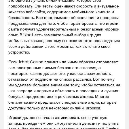
это одно из лучших онлайн-казино, которое стоит
попробовать. Эти тесты оценивают скорость и визуальное
качество веб-сайта, содержимое мобильного клиента и
безопасность. Все программное обеспечение и процессы
предназначены для того, чтобы гарантировать, что игроки
сайта получат удовлетворительный и безопасный игровой
опыт. В 1xbet есть замечательный выбор игр для
мобильных казино, поэтому вы тоже можете наслаждаться
всеми действиями с того момента, как включите свое
устройство.
Если 1xbet Casino спамит или иным образом отправляет
вам электронные письма без вашего согласия, а
некоторые казино делают это, у вас есть возможность
отказаться от подписки на список рассылки. Вот почему
мы уделяем большое внимание тому, чтобы оставаться на
шаг впереди и первыми объявлять о последних и лучших
бонусах, предложениях и рекламных акциях. Многие
онлайн-казино предлагают специальные акции, которые
доступны только для некоторых онлайн-игроков.
Игроки должны сначала активировать свою учетную
запись, прежде чем они смогут внести депозит и получить