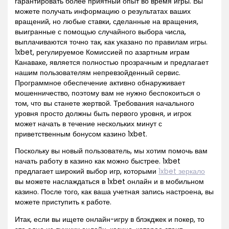
гарантировать более приятный опыт во время игры. Вы
можете получать информацию о результатах ваших
вращений, но любые ставки, сделанные на вращения,
выигранные с помощью случайного выбора числа,
выплачиваются точно так, как указано по правилам игры.
1xbet, регулируемое Комиссией по азартным играм
Канаваке, является полностью прозрачным и предлагает
нашим пользователям непревзойденный сервис.
Программное обеспечение активно обнаруживает
мошенничество, поэтому вам не нужно беспокоиться о
том, что вы станете жертвой. Требования начального
уровня просто должны быть первого уровня, и игрок
может начать в течение нескольких минут с
приветственным бонусом казино 1xbet.
Поскольку вы новый пользователь, мы хотим помочь вам
начать работу в казино как можно быстрее. 1xbet
предлагает широкий выбор игр, которыми
1xbet зеркало
вы можете наслаждаться в 1xbet онлайн и в мобильном
казино. После того, как ваша учетная запись настроена, вы
можете приступить к работе.
Итак, если вы ищете онлайн-игру в блэкджек и покер, то