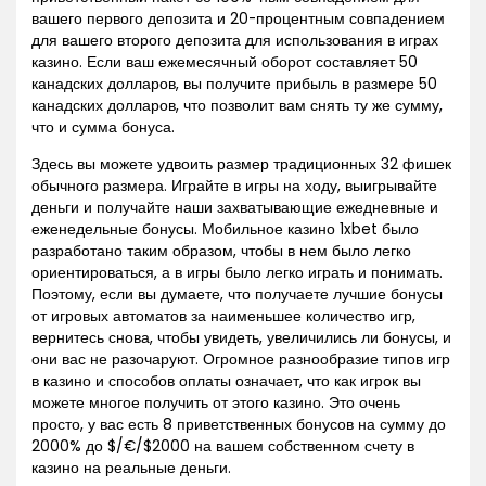
вашего первого депозита и 20-процентным совпадением
для вашего второго депозита для использования в играх
казино. Если ваш ежемесячный оборот составляет 50
канадских долларов, вы получите прибыль в размере 50
канадских долларов, что позволит вам снять ту же сумму,
что и сумма бонуса.
Здесь вы можете удвоить размер традиционных 32 фишек
обычного размера. Играйте в игры на ходу, выигрывайте
деньги и получайте наши захватывающие ежедневные и
еженедельные бонусы. Мобильное казино 1xbet было
разработано таким образом, чтобы в нем было легко
ориентироваться, а в игры было легко играть и понимать.
Поэтому, если вы думаете, что получаете лучшие бонусы
от игровых автоматов за наименьшее количество игр,
вернитесь снова, чтобы увидеть, увеличились ли бонусы, и
они вас не разочаруют. Огромное разнообразие типов игр
в казино и способов оплаты означает, что как игрок вы
можете многое получить от этого казино. Это очень
просто, у вас есть 8 приветственных бонусов на сумму до
2000% до $/€/$2000 на вашем собственном счету в
казино на реальные деньги.