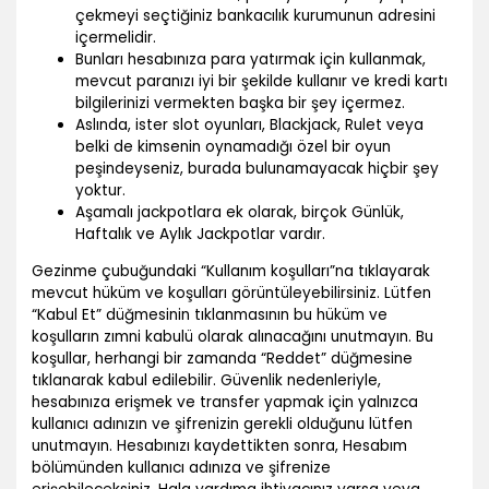
çekmeyi seçtiğiniz bankacılık kurumunun adresini
içermelidir.
Bunları hesabınıza para yatırmak için kullanmak,
mevcut paranızı iyi bir şekilde kullanır ve kredi kartı
bilgilerinizi vermekten başka bir şey içermez.
Aslında, ister slot oyunları, Blackjack, Rulet veya
belki de kimsenin oynamadığı özel bir oyun
peşindeyseniz, burada bulunamayacak hiçbir şey
yoktur.
Aşamalı jackpotlara ek olarak, birçok Günlük,
Haftalık ve Aylık Jackpotlar vardır.
Gezinme çubuğundaki “Kullanım koşulları”na tıklayarak
mevcut hüküm ve koşulları görüntüleyebilirsiniz. Lütfen
“Kabul Et” düğmesinin tıklanmasının bu hüküm ve
koşulların zımni kabulü olarak alınacağını unutmayın. Bu
koşullar, herhangi bir zamanda “Reddet” düğmesine
tıklanarak kabul edilebilir. Güvenlik nedenleriyle,
hesabınıza erişmek ve transfer yapmak için yalnızca
kullanıcı adınızın ve şifrenizin gerekli olduğunu lütfen
unutmayın. Hesabınızı kaydettikten sonra, Hesabım
bölümünden kullanıcı adınıza ve şifrenize