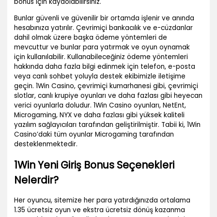
bonus için kaydolabilirsiniz.
Bunlar güvenli ve güvenilir bir ortamda işlenir ve anında
hesabınıza yatırılır. Çevrimiçi bankacılık ve e-cüzdanlar
dahil olmak üzere başka ödeme yöntemleri de
mevcuttur ve bunlar para yatırmak ve oyun oynamak
için kullanılabilir. Kullanabileceğiniz ödeme yöntemleri
hakkında daha fazla bilgi edinmek için telefon, e-posta
veya canlı sohbet yoluyla destek ekibimizle iletişime
geçin. 1Win Casino, çevrimiçi kumarhanesi gibi, çevrimiçi
slotlar, canlı krupiye oyunları ve daha fazlası gibi heyecan
verici oyunlarla doludur. 1Win Casino oyunları, NetEnt,
Microgaming, NYX ve daha fazlası gibi yüksek kaliteli
yazılım sağlayıcıları tarafından geliştirilmiştir. Tabii ki, 1Win
Casino’daki tüm oyunlar Microgaming tarafından
desteklenmektedir.
1Win Yeni Giriş Bonus Seçenekleri
Nelerdir?
Her oyuncu, sitemize her para yatırdığınızda ortalama
1.35 ücretsiz oyun ve ekstra ücretsiz dönüş kazanma