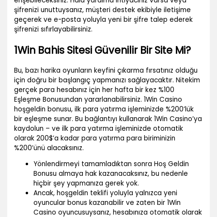
erişebileceksiniz. Hala yardıma ihtiyacınız varsa veya
şifrenizi unuttuysanız, müşteri destek ekibiyle iletişime
geçerek ve e-posta yoluyla yeni bir şifre talep ederek
şifrenizi sıfırlayabilirsiniz.
1Win Bahis Sitesi Güvenilir Bir Site Mi?
Bu, bazı harika oyunların keyfini çıkarma fırsatınız olduğu
için doğru bir başlangıç yapmanızı sağlayacaktır. Nitekim
gerçek para hesabınız için her hafta bir kez %100
Eşleşme Bonusundan yararlanabilirsiniz. 1Win Casino
hoşgeldin bonusu, ilk para yatırma işleminizde %200’lük
bir eşleşme sunar. Bu bağlantıyı kullanarak 1Win Casino’ya
kaydolun – ve ilk para yatırma işleminizde otomatik
olarak 200$’a kadar para yatırma para biriminizin
%200’ünü alacaksınız.
Yönlendirmeyi tamamladıktan sonra Hoş Geldin
Bonusu almaya hak kazanacaksınız, bu nedenle
hiçbir şey yapmanıza gerek yok.
Ancak, hoşgeldin teklifi yoluyla yalnızca yeni
oyuncular bonus kazanabilir ve zaten bir 1Win
Casino oyuncusuysanız, hesabınıza otomatik olarak