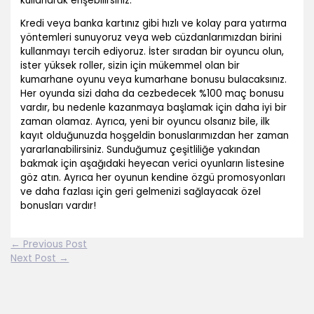
kullanarak erişebilirsiniz.
Kredi veya banka kartınız gibi hızlı ve kolay para yatırma
yöntemleri sunuyoruz veya web cüzdanlarımızdan birini
kullanmayı tercih ediyoruz. İster sıradan bir oyuncu olun,
ister yüksek roller, sizin için mükemmel olan bir
kumarhane oyunu veya kumarhane bonusu bulacaksınız.
Her oyunda sizi daha da cezbedecek %100 maç bonusu
vardır, bu nedenle kazanmaya başlamak için daha iyi bir
zaman olamaz. Ayrıca, yeni bir oyuncu olsanız bile, ilk
kayıt olduğunuzda hoşgeldin bonuslarımızdan her zaman
yararlanabilirsiniz. Sunduğumuz çeşitliliğe yakından
bakmak için aşağıdaki heyecan verici oyunların listesine
göz atın. Ayrıca her oyunun kendine özgü promosyonları
ve daha fazlası için geri gelmenizi sağlayacak özel
bonusları vardır!
←
Previous Post
Next Post
→