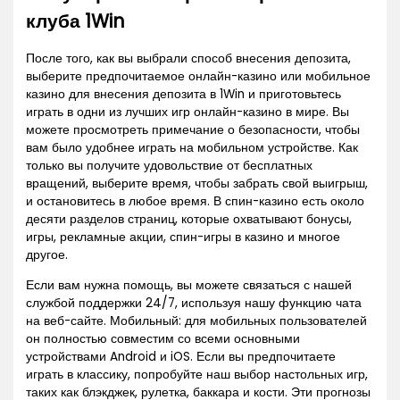
клуба 1Win
После того, как вы выбрали способ внесения депозита,
выберите предпочитаемое онлайн-казино или мобильное
казино для внесения депозита в 1Win и приготовьтесь
играть в одни из лучших игр онлайн-казино в мире. Вы
можете просмотреть примечание о безопасности, чтобы
вам было удобнее играть на мобильном устройстве. Как
только вы получите удовольствие от бесплатных
вращений, выберите время, чтобы забрать свой выигрыш,
и остановитесь в любое время. В спин-казино есть около
десяти разделов страниц, которые охватывают бонусы,
игры, рекламные акции, спин-игры в казино и многое
другое.
Если вам нужна помощь, вы можете связаться с нашей
службой поддержки 24/7, используя нашу функцию чата
на веб-сайте. Мобильный: для мобильных пользователей
он полностью совместим со всеми основными
устройствами Android и iOS. Если вы предпочитаете
играть в классику, попробуйте наш выбор настольных игр,
таких как блэкджек, рулетка, баккара и кости. Эти прогнозы