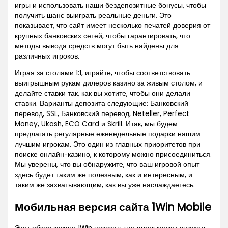
игры и использовать наши бездепозитные бонусы, чтобы
получить шанс выиграть реальные деньги. Это
показывает, что сайт имеет несколько печатей доверия от
крупных банковских сетей, чтобы гарантировать, что
методы вывода средств могут быть найдены для
различных игроков.
Играя за столами 1:1, играйте, чтобы соответствовать
выигрышным рукам дилеров казино за живым столом, и
делайте ставки так, как вы хотите, чтобы они делали
ставки. Варианты депозита следующие: Банковский
перевод, SSL, Банковский перевод, Neteller, Perfect
Money, Ukash, ECO Card и Skrill. Итак, мы будем
предлагать регулярные еженедельные подарки нашим
лучшим игрокам. Это один из главных приоритетов при
поиске онлайн-казино, к которому можно присоединиться.
Мы уверены, что вы обнаружите, что ваш игровой опыт
здесь будет таким же полезным, как и интересным, и
таким же захватывающим, как вы уже наслаждаетесь.
Мобильная версия сайта 1Win Mobile