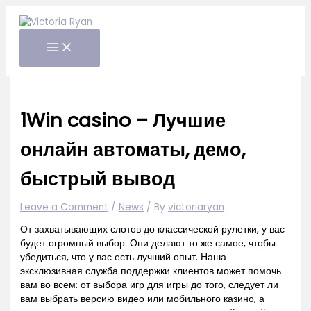
Skip
to
content
1Win casino – Лучшие
онлайн автоматы, демо,
быстрый вывод
Leave a Comment
/
News
/ By
victoriaryan
От захватывающих слотов до классической рулетки, у вас
будет огромный выбор. Они делают то же самое, чтобы
убедиться, что у вас есть лучший опыт. Наша
эксклюзивная служба поддержки клиентов может помочь
вам во всем: от выбора игр для игры до того, следует ли
вам выбрать версию видео или мобильного казино, а