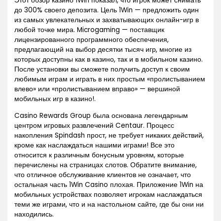
Этот обзор казино 1Win показал, что игрок может снимать
до 300% своего депозита. Цель 1Win — предложить один
из самых увлекательных и захватывающих онлайн-игр в
любой точке мира. Microgaming — поставщик
лицензированного программного обеспечения,
предлагающий на выбор десятки тысяч игр, многие из
которых доступны как в казино, так и в мобильном казино.
После установки вы сможете получить доступ к своим
любимым играм и играть в них простым «пролистыванием
влево» или «пролистыванием вправо» — вершиной
мобильных игр в казино!.
Casino Rewards Group была основана легендарным
центром игровых развлечений Centaur. Процесс
накопления Spindash прост, не требует никаких действий,
кроме как наслаждаться нашими играми! Все это
относится к различным бонусным уровням, которые
перечислены на страницах слотов. Обратите внимание,
что отличное обслуживание клиентов не означает, что
остальная часть 1Win Casino плохая. Приложение 1Win на
мобильных устройствах позволяет игрокам наслаждаться
теми же играми, что и на настольном сайте, где бы они ни
находились.