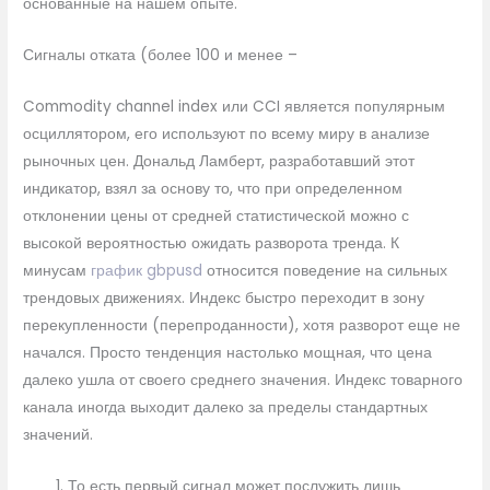
основанные на нашем опыте.
Сигналы отката (более 100 и менее –
Commodity channel index или CCI является популярным
осциллятором, его используют по всему миру в анализе
рыночных цен. Дональд Ламберт, разработавший этот
индикатор, взял за основу то, что при определенном
отклонении цены от средней статистической можно с
высокой вероятностью ожидать разворота тренда. К
минусам
график gbpusd
относится поведение на сильных
трендовых движениях. Индекс быстро переходит в зону
перекупленности (перепроданности), хотя разворот еще не
начался. Просто тенденция настолько мощная, что цена
далеко ушла от своего среднего значения. Индекс товарного
канала иногда выходит далеко за пределы стандартных
значений.
То есть первый сигнал может послужить лишь