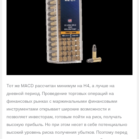
Тот же MACD рассчитан минимум на Н4, а лучше на
дневной период. Проведение торговых операций на
финансовых рынках с маржинальными финансовыми
инструментами открывает широкие возможности и
позволяет инвесторам, готовым пойти на риск, получать
высокую прибыль. Но при этом несет в себе потенциально
высокий уровень риска получения убытков. Поэтому перед